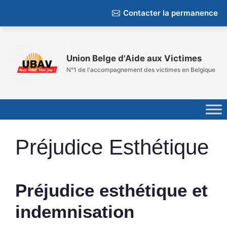
Contacter la permanence
Aller
au
Union Belge d'Aide aux Victimes
contenu
N°1 de l'accompagnement des victimes en Belgique
Préjudice Esthétique
Préjudice esthétique et
indemnisation